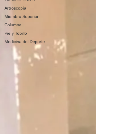
Artroscopía
Miembro Superior
Columna
Pie y Tobillo
Medicina del Deporte