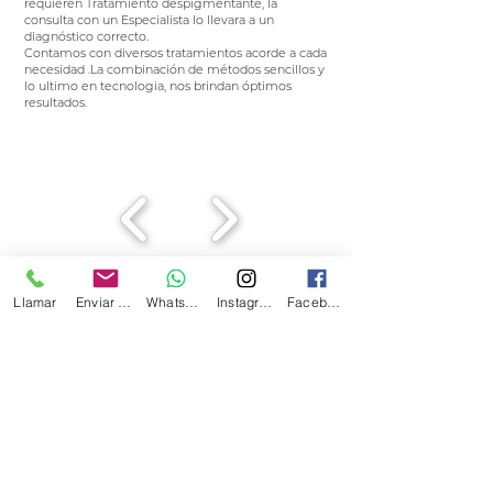
requieren
Tratamiento
despigmentante, la
consulta con un Especialista lo llevara a un
diagnóstico correcto.
Contamos con diversos tratamientos acorde a cada
necesidad .La combinación de métodos sencillos y
lo ultimo en tecnologia, nos brindan óptimos
resultados.
Llamar
Enviar Email
Whatsapp
Instagram
Facebook
Turnos
© COT Centro de Ortopedia y Traumatología de
Rosario