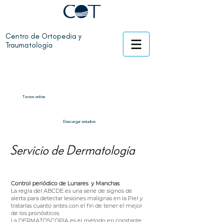
Centro de Ortopedia y
Traumatología
Turnos online
Descargar estudios
Servicio de Dermatología
Control periódico de Lunares y Manchas
La regla del ABCDE es una serie de signos de
alerta para detectar lesiones malignas en la
Piel
y
tratarlas cuanto antes con el fin de tener el mejor
de los pronósticos.
La DERMATOSCOPIA es el método en constante