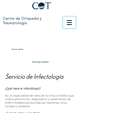
Centro de Ortopedia y
Traumatología
Turnos online
Descargar estudios
Servicio de Infectología
¿Qué hace el infectólogo?
Es un especialista del área de la clínica médica que
realiza prevención, diagnóstico y tratamiento de
enfermedades producidas por bacterias, virus
hongos y parásitos